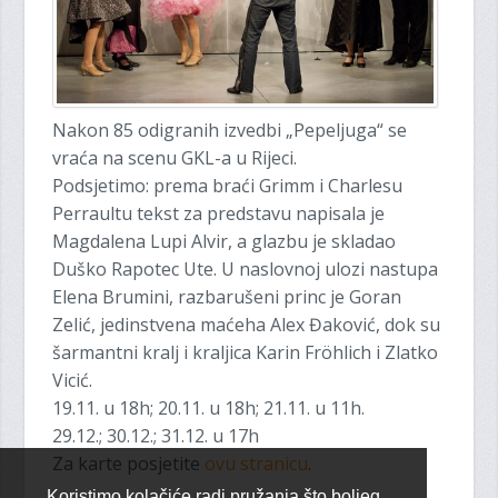
Nakon 85 odigranih izvedbi „Pepeljuga“ se
vraća na scenu GKL-a u Rijeci.
Podsjetimo: prema braći Grimm i Charlesu
Perraultu tekst za predstavu napisala je
Magdalena Lupi Alvir, a glazbu je skladao
Duško Rapotec Ute. U naslovnoj ulozi nastupa
Elena Brumini, razbarušeni princ je Goran
Zelić, jedinstvena maćeha Alex Đaković, dok su
šarmantni kralj i kraljica Karin Fröhlich i Zlatko
Vicić.
19.11. u 18h; 20.11. u 18h; 21.11. u 11h.
29.12.; 30.12.; 31.12. u 17h
Za karte posjetite
ovu stranicu
.
Koristimo kolačiće radi pružanja što boljeg